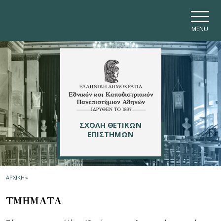
Skip to main navigation
Skip to main content
Skip to page footer
MENU
ΣΧΟΛΗ ΘΕΤΙΚΩΝ
ΕΠΙΣΤΗΜΩΝ
ΑΡΧΙΚΗ
»
ΤΜΗΜΑΤΑ