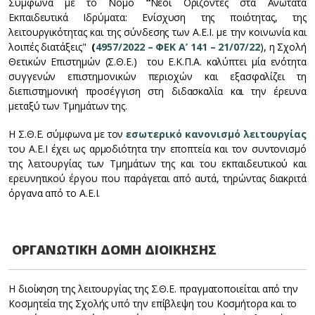
Σύμφωνα με το Νόμο
“
Νέοι Ορίζοντες στα Ανώτατα
Εκπαιδευτικά Ιδρύματα: Ενίσχυση της ποιότητας, της
λειτουργικότητας και της σύνδεσης των Α.Ε.Ι. με την κοινωνία και
λοιπές διατάξεις"
(
4957/2022 – ΦΕΚ Α’ 141 – 21/07/22
), η Σχολή
Θετικών Επιστημών (Σ.Θ.Ε.) του Ε.Κ.Π.Α. καλύπτει μία ενότητα
συγγενών επιστημονικών περιοχών και εξασφαλίζει τη
διεπιστημονική προσέγγιση στη διδασκαλία και την έρευνα
μεταξύ των Τμημάτων της.
Η Σ.Θ.Ε. σύμφωνα με τον
εσωτερικό κανονισμό λειτουργίας
του Α.Ε.Ι έχει ως αρμοδιότητα την εποπτεία και τον συντονισμό
της λειτουργίας των Τμημάτων της και του εκπαιδευτικού και
ερευνητικού έργου που παράγεται από αυτά, τηρώντας διακριτά
όργανα από το Α.Ε.Ι.
ΟΡΓΑΝΩΤΙΚΗ ΔΟΜΗ ΔΙΟΙΚΗΣΗΣ
Η διοίκηση της λειτουργίας της Σ.Θ.Ε. πραγματοποιείται από την
Κοσμητεία της Σχολής υπό την επίβλεψη του Κοσμήτορα και το