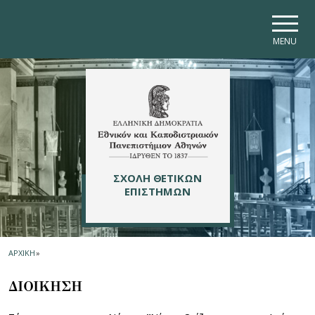
Skip to main navigation
Skip to main content
Skip to page footer
MENU
ΣΧΟΛΗ ΘΕΤΙΚΩΝ
ΕΠΙΣΤΗΜΩΝ
ΑΡΧΙΚΗ
»
ΔΙΟΙΚΗΣΗ