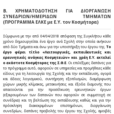
Β. ΧΡΗΜΑΤΟΔΟΤΗΣΗ ΓΙΑ ΔΙΟΡΓΑΝΩΣΗ
ΣΥΝΕΔΡΙΩΝ/ΗΜΕΡΙΔΩΝ ΤΜΗΜΑΤΩΝ
(ΠΡΟΓΡΑΜΜΑ ΕΛΚΕ με Ε.Υ. τον Κοσμήτορα)
Σύμφωνα με την από 04/04/2018 απόφαση της Συγκλήτου κάθε
χρόνο δημιουργείται ένα έργο ανά Σχολή στην οποία ανήκουν
από δύο Τμήματα και άνω για την υποστήριξη του έργου της.
Το
έργο φέρει τίτλο «Λειτουργικές, εκπαιδευτικές και
ερευνητικές ανάγκες Κοσμητειών» και χρέη Ε.Υ. εκτελεί
ο εκάστοτε Κοσμήτορας της Σ.Θ.Ε
. Οι επιλέξιμες δαπάνες για
το πρόγραμμα αυτό, αφορούν σε υπηρεσίες και προμήθειες κάθε
είδους για τη λειτουργία της Σχολής και την εκπαίδευση, αγορά
και άδειες λογισμικού, συντήρηση εξοπλισμών, διαμόρφωση
χώρων μικρής κλίμακας, μετακινήσεις και έξοδα διαμονής που
απαιτούνται για την προσέλκυση ερευνητικών έργων
(εξαιρουμένων των δαπανών που αφορούν σε συμμετοχή σε
συνέδρια) και τη βελτίωση της εκπαίδευσης καθώς και για την
πρόσκληση διακεκριμένων επιστημόνων, διοργάνωση
συνεδρίων, δαπάνες προβολής του έργου της Σχολής, αμοιβές