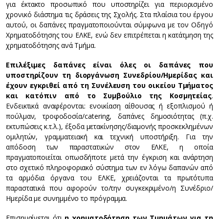
για έκτακτο προσωπικό που υποστηρίζει για περιορισμένο
χρονικό διάστημα τις δράσεις της Σχολής. Στα πλαίσια του έργου
αυτού, οι δαπάνες πραγματοποιούνται σύμφωνα με τον Οδηγό
Χρηματοδότησης του ΕΛΚΕ, ενώ δεν επιτρέπεται η κατάτμηση της
χρηματοδότησης ανά Τμήμα.
Επιλέξιμες δαπάνες είναι όλες οι δαπάνες που
υποστηρίζουν τη διοργάνωση Συνεδρίου/Ημερίδας και
έχουν εγκριθεί από τη Συνέλευση του οικείου Τμήματος
και κατόπιν από το Συμβούλιο της Κοσμητείας
.
Ενδεικτικά αναφέρονται: ενοικίαση αίθουσας ή εξοπλισμού ή
πούλμαν, τροφοδοσία/catering, δαπάνες δημοσιότητας (π.χ.
εκτυπώσεις κ.τ.λ.), έξοδα μετακίνησης/διαμονής προσκεκλημένων
ομιλητών, γραμματειακή και τεχνική υποστήριξη. Για την
απόδοση των παραστατικών στον ΕΛΚΕ, η οποία
πραγματοποιείται οπωσδήποτε μετά την έγκριση και ανάρτηση
στο σχετικό πληροφοριακό σύστημα των εν λόγω δαπανών από
τα αρμόδια όργανα του ΕΛΚΕ, χρειάζονται τα πρωτότυπα
παραστατικά που αφορούν το/την συγκεκριμένο/η Συνέδριο/
Ημερίδα με συνημμένο το πρόγραμμα.
Επισημαίνεται ότι
η χρηματοδότηση των Τμημάτων για τη