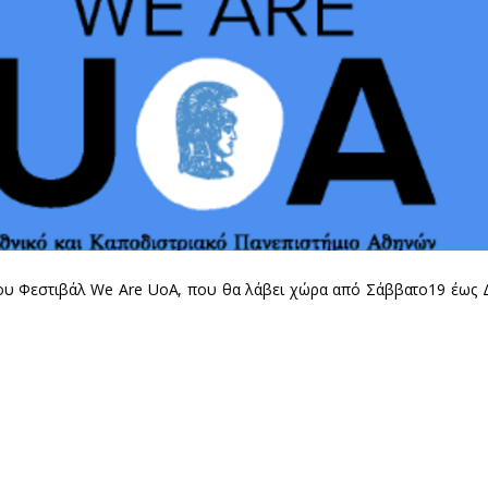
1ου Φεστιβάλ We Are UoA, που θα λάβει χώρα από Σάββατο19 έως 