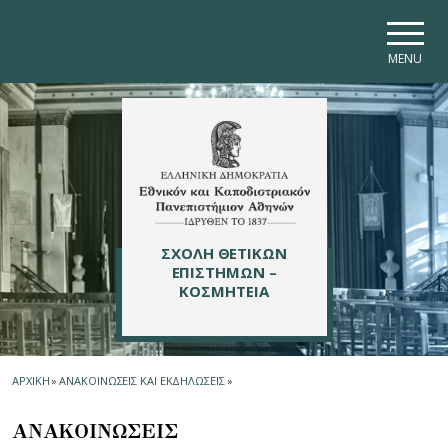
Skip to main navigation
Skip to main content
Skip to page footer
MENU
ΣΧΟΛΗ ΘΕΤΙΚΩΝ
ΕΠΙΣΤΗΜΩΝ –
ΚΟΣΜΗΤΕΙΑ
ΑΡΧΙΚΗ
»
ΑΝΑΚΟΙΝΩΣΕΙΣ ΚΑΙ ΕΚΔΗΛΩΣΕΙΣ
»
ΑΝΑΚΟΙΝΩΣΕΙΣ